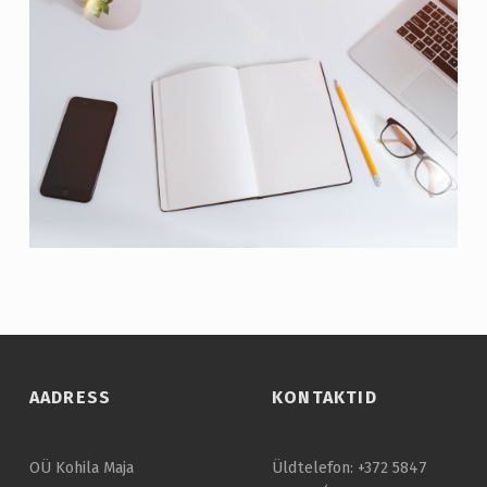
Skip back to main navigation
AADRESS
KONTAKTID
OÜ Kohila Maja
Üldtelefon: +372 5847