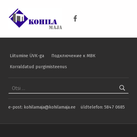
Majandusaasta aruanded – Kohila Maja
KOHILA MAJA
Kohila Maja Facebook
KRAANIVESI ON PUHAS VESI
Liitumine ÜVK-ga
Подключение к МВК
Korraldatud purgimisteenus
Otsi:
e-post: kohilamaja@kohilamaja.ee üldtelefon: 5847 0685