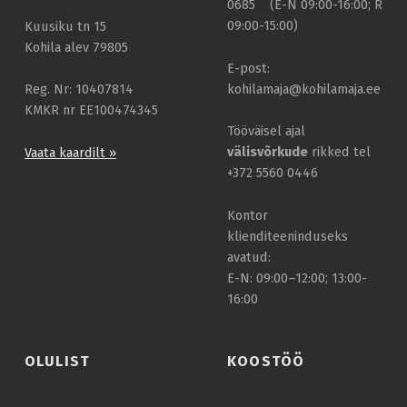
0685 (E-N 09:00-16:00; R
09:00-15:00)
Kuusiku tn 15
Kohila alev 79805
E-post:
kohilamaja@kohilamaja.ee
Reg. Nr: 10407814
KMKR nr EE100474345
Tööväisel ajal
välisvõrkude
rikked tel
Vaata kaardilt »
+372 5560 0446
Kontor
klienditeeninduseks
avatud:
E-N: 09:00–12:00; 13:00-
16:00
OLULIST
KOOSTÖÖ