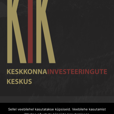
Kohila Maja Facebookis
Back to top ↑
Sellel veebilehel kasutatakse küpsiseid. Veebilehe kasutamist
2020 Kohila Maja