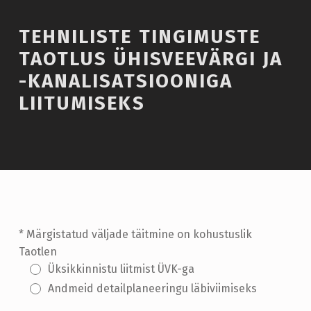
TEHNILISTE TINGIMUSTE
TAOTLUS ÜHISVEEVÄRGI JA
-KANALISATSIOONIGA
LIITUMISEKS
* Märgistatud väljade täitmine on kohustuslik
Taotlen
Üksikkinnistu liitmist ÜVK-ga
Andmeid detailplaneeringu läbiviimiseks