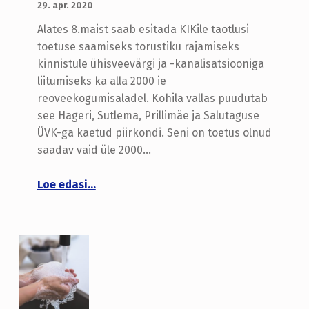
admin
29. apr. 2020
Alates 8.maist saab esitada KIKile taotlusi
toetuse saamiseks torustiku rajamiseks
kinnistule ühisveevärgi ja -kanalisatsiooniga
liitumiseks ka alla 2000 ie
reoveekogumisaladel. Kohila vallas puudutab
see Hageri, Sutlema, Prillimäe ja Salutaguse
ÜVK-ga kaetud piirkondi. Seni on toetus olnud
saadav vaid üle 2000…
“Riik toetab eraisikuid ÜVK-ga liitumiseks nüüd ka Hageris, Sutlemas, Prillimäel ja Salutagusel”
Loe edasi
…