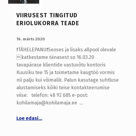
VIIRUSEST TINGITUD
ERIOLUKORRA TEADE
LISATUD:
WRITTEN BY:
admin
16. märts 2020
❗️TÄHELEPANU❗️Seoses ja lisaks allpool olevale
katkestame tänasest so 16.03.20
tavapärase klientide vastuvõtu kontoris
Kuusiku tee 15 ja toimetame kaugtöö vormis
nii palju kui võimalik. Palun kasutage suhtluse
alustamiseks kõiki teise kontakteerumise
viise: telefon: 48 92 685 e-post:
kohilamaja@kohilamaja.ee …
“VIIRUSEST TINGITUD ERIOLUKORRA TEADE”
Loe edasi
…