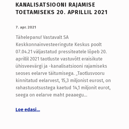
KANALISATSIOONI RAJAMISE
TOETAMISEKS 20. APRILLIL 2021
LISATUD:
WRITTEN BY:
admin
7. apr. 2021
Tähelepanu! Vastavalt SA
Keskkonnainvesteeringute Keskus poolt
07.04.21 väljastatud pressiteatele lõpeb 20.
aprillil 2021 taotluste vastuvõtt eraisikute
ühisveevärgi ja -kanalisatsiooni rajamiseks
seoses eelarve täitumisega. „Taotlusvooru
kinnitatud eelarvest, 15,3 miljonist eurost, on
rahastusotsustega kaetud 14,1 miljonit eurot,
seega on eelarve maht peaaegu…
Loe edasi
“KIK lõpetab taotluste vastuvõtu eraisikute ühisveevärgi ja -kanalisatsiooni rajamise toetamiseks 20. aprillil 2021”
…