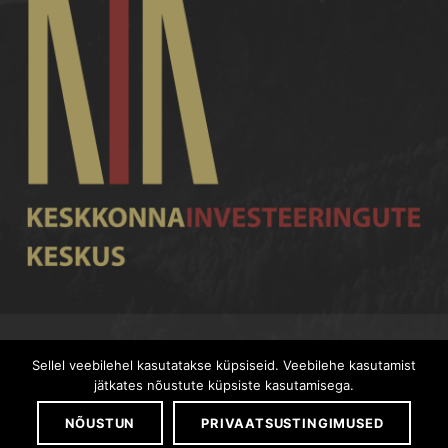
Kohila Maja Facebookis
Back to top ↑
Sellel veebilehel kasutatakse küpsiseid. Veebilehe kasutamist
2020 Kohila Maja
jätkates nõustute küpsiste kasutamisega.
NÕUSTUN
PRIVAATSUSTINGIMUSED