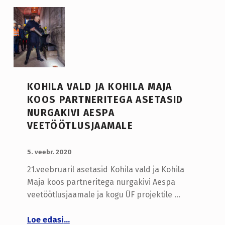
KOHILA VALD JA KOHILA MAJA
KOOS PARTNERITEGA ASETASID
NURGAKIVI AESPA
VEETÖÖTLUSJAAMALE
LISATUD:
WRITTEN BY:
admin
5. veebr. 2020
21.veebruaril asetasid Kohila vald ja Kohila
Maja koos partneritega nurgakivi Aespa
veetöötlusjaamale ja kogu ÜF projektile …
“Kohila vald ja Kohila Maja koos partneritega asetasid nurgakivi Aespa veetöötlusjaamale”
Loe edasi
…