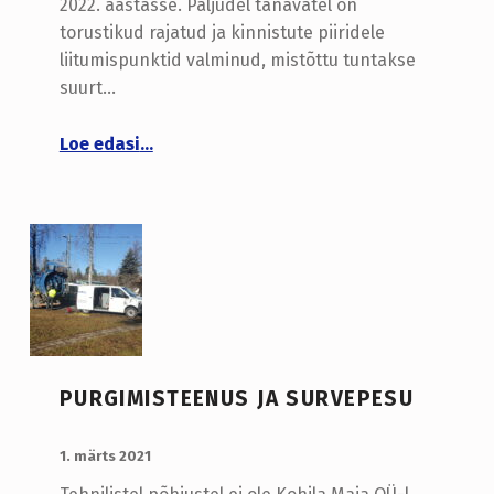
2022. aastasse. Paljudel tänavatel on
torustikud rajatud ja kinnistute piiridele
liitumispunktid valminud, mistõttu tuntakse
suurt…
“Info Aespa-Vilivere ühisveevärgi ja –kanalisatsiooniga liitumise kohta”
Loe edasi
…
PURGIMISTEENUS JA SURVEPESU
LISATUD:
WRITTEN BY:
admin
1. märts 2021