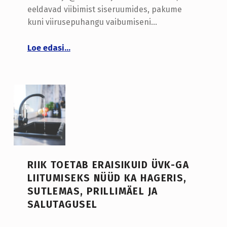
eeldavad viibimist siseruumides, pakume
kuni viirusepuhangu vaibumiseni…
“KLIENDITEENINDUS JA COVID-19”
Loe edasi
…
RIIK TOETAB ERAISIKUID ÜVK-GA
LIITUMISEKS NÜÜD KA HAGERIS,
SUTLEMAS, PRILLIMÄEL JA
SALUTAGUSEL
LISATUD:
WRITTEN BY: