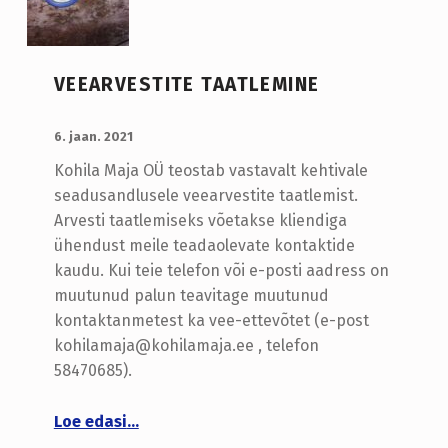
VEEARVESTITE TAATLEMINE
LISATUD:
WRITTEN BY:
admin
6. jaan. 2021
Kohila Maja OÜ teostab vastavalt kehtivale
seadusandlusele veearvestite taatlemist.
Arvesti taatlemiseks võetakse kliendiga
ühendust meile teadaolevate kontaktide
kaudu. Kui teie telefon või e-posti aadress on
muutunud palun teavitage muutunud
kontaktanmetest ka vee-ettevõtet (e-post
kohilamaja@kohilamaja.ee , telefon
58470685).
“Veearvestite taatlemine”
Loe edasi
…