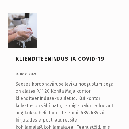
KLIENDITEENINDUS JA COVID-19
LISATUD:
WRITTEN BY:
admin
9. nov. 2020
Seoses koroonaviiruse leviku hoogustumisega
on alates 9.11.20 Kohila Maja kontor
klienditeeninduseks suletud. Kui kontori
külastus on vältimatu, leppige palun eelnevalt
aeg kokku helistades telefonil 4892685 või
kirjutades e-posti aadressile
kohilamaja@kohilamaja.ee . Teenustöid, mis