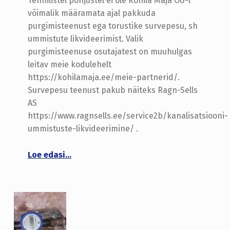
Tehnilistel põhjustel ei ole Kohila Maja OÜ-l
võimalik määramata ajal pakkuda
purgimisteenust ega torustike survepesu, sh
ummistute likvideerimist. Valik
purgimisteenuse osutajatest on muuhulgas
leitav meie kodulehelt
https://kohilamaja.ee/meie-partnerid/.
Survepesu teenust pakub näiteks Ragn-Sells
AS
https://www.ragnsells.ee/service2b/kanalisatsiooni-
ummistuste-likvideerimine/ .
“Purgimisteenus ja survepesu”
Loe edasi
…