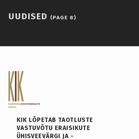
Introduction
UUDISED
(PAGE 8)
UUDISED
(PAGE
8)
KIK LÕPETAB TAOTLUSTE
VASTUVÕTU ERAISIKUTE
ÜHISVEEVÄRGI JA -