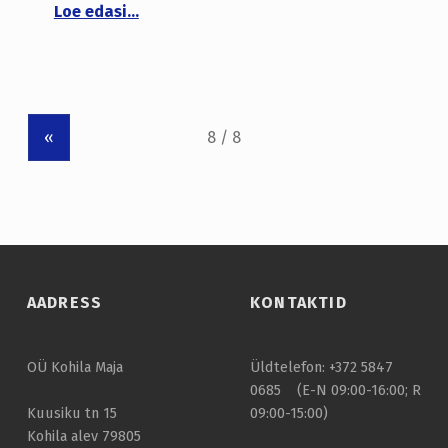
“Tähelepanu purgimisteenuse tarbijad!”
Loe edasi
…
«
AADRESS
KONTAKTID
OÜ Kohila Maja
Üldtelefon: +372 5847
0685 (E-N 09:00-16:00; R
09:00-15:00)
Kuusiku tn 15
Kohila alev 79805