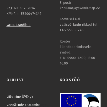
E-post:
kohilamaja@kohilamaja.ee
Reg. Nr: 10407814
KMKR nr EE100474345
Tööväisel ajal
välisvõrkude
rikked tel
Vaata kaardilt »
+372 5560 0446
Kontor
klienditeeninduseks
avatud:
E-N: 09:00–12:00; 13:00-
16:00
OLULIST
KOOSTÖÖ
Liitumine ÜVK-ga
Veenäitude teatamine