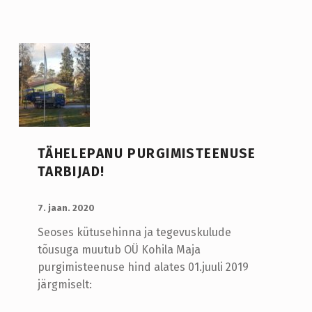
TÄHELEPANU PURGIMISTEENUSE
TARBIJAD!
LISATUD:
WRITTEN BY:
admin
7. jaan. 2020
Seoses kütusehinna ja tegevuskulude
tõusuga muutub OÜ Kohila Maja
purgimisteenuse hind alates 01.juuli 2019
järgmiselt: