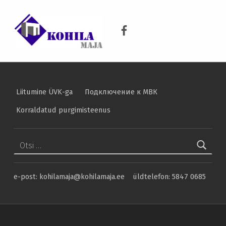
Uudised – Lehekülg 8 – Kohila Maja
KOHILA MAJA
Kohila Maja Facebook
KRAANIVESI ON PUHAS VESI
Liitumine ÜVK-ga
Подключение к МВК
Korraldatud purgimisteenus
Otsi:
e-post: kohilamaja@kohilamaja.ee üldtelefon: 5847 0685