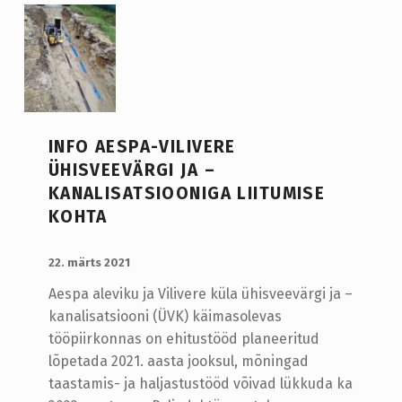
INFO AESPA-VILIVERE
ÜHISVEEVÄRGI JA –
KANALISATSIOONIGA LIITUMISE
KOHTA
LISATUD:
WRITTEN BY:
admin
22. märts 2021
Aespa aleviku ja Vilivere küla ühisveevärgi ja –
kanalisatsiooni (ÜVK) käimasolevas
tööpiirkonnas on ehitustööd planeeritud
lõpetada 2021. aasta jooksul, mõningad
taastamis- ja haljastustööd võivad lükkuda ka