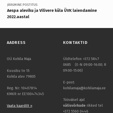
A
JÄRGMINE POSTITUS
Aespa aleviku ja Vilivere küla ÜVK laiendamine
T
2022.aastal
U
D
!
AADRESS
KONTAKTID
OÜ Kohila Maja
Üldtelefon: +372 5847
0685 (E-N 09:00-16:00; R
09:00-15:00)
Kuusiku tn 15
Kohila alev 79805
E-post:
kohilamaja@kohilamaja.ee
Reg. Nr: 10407814
KMKR nr EE100474345
Tööväisel ajal
välisvõrkude
rikked tel
Vaata kaardilt »
+372 5560 0446