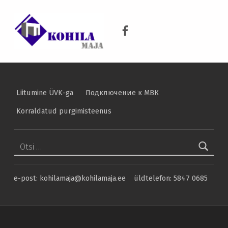
KOHILA MAJA
Vilivere külas on teenuse pakkumine avatud! – Kohila Maja
Kohila Maja Facebook
KRAANIVESI ON PUHAS VESI
Liitumine ÜVK-ga
Подключение к МВК
Korraldatud purgimisteenus
Otsi:
e-post: kohilamaja@kohilamaja.ee üldtelefon: 5847 0685