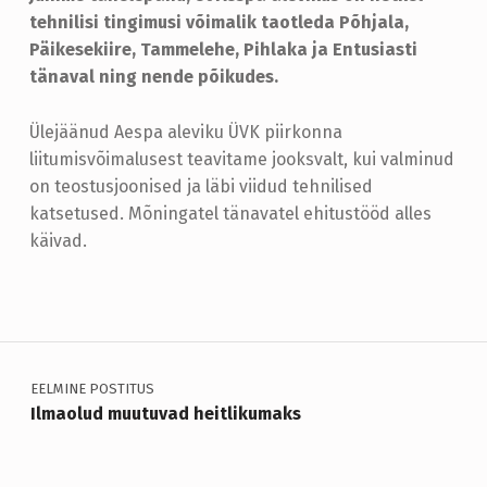
U
tehnilisi tingimusi võimalik taotleda Põhjala,
S
Päikesekiire, Tammelehe, Pihlaka ja Entusiasti
tänaval ning nende põikudes.
E
P
Ülejäänud Aespa aleviku ÜVK piirkonna
A
liitumisvõimalusest teavitame jooksvalt, kui valminud
on teostusjoonised ja läbi viidud tehnilised
K
katsetused. Mõningatel tänavatel ehitustööd alles
K
käivad.
U
Skip back to main navigation
M
I
Navigeerimine
N
EELMINE POSTITUS
E
Ilmaolud muutuvad heitlikumaks
A
V