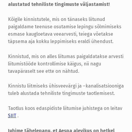
E
alustatud tehniliste tingimuste väljastamist!
R
Kõigile kinnistutele, mis on tänaseks liitunud
E
paigaldame teenuse osutamise lepingu sõlmimiseks
K
esmase kaugloetava veearvesti, teiega võetakse
täpsema aja kokku leppimiseks eraldi ühendust.
Ü
L
Kinnistud, mis on alles liitumas paigaldatakse arvesti
A
liitumistööde kontrollimise käigus, nii nagu
S
tavapäraselt see ette on nähtud.
O
Kinnistu liitmiseks ühisveevärgi ja –kanalisatsiooniga
N
tuleb alustada tehniliste tingimuste taotlemisest.
T
E
Taotlus koos edaspidiste liitumise juhistega on leitav
SIIT
.
E
N
Juhime tähelepanu, et Aespa alevikus on hetkel