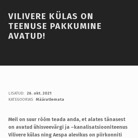
Introduction
VILIVERE KÜLAS ON
TEENUSE PAKKUMINE
AVATUD!
V
LISATUD:
26. okt. 2021
WRITTEN BY:
admin
KATEGOORIAS
Määratlemata
I
L
Meil on suur rõõm teada anda, et alates tänasest
I
on avatud ühisveevärgi ja –kanalisatsiooniteenus
V
Vilivere külas ning Aespa alevikus on piirkonniti