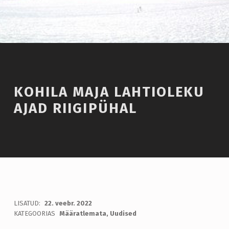
Introduction
KOHILA MAJA LAHTIOLEKU
AJAD RIIGIPÜHAL
K
LISATUD:
22. veebr. 2022
WRITTEN BY:
admin
KATEGOORIAS
Määratlemata
,
Uudised
O