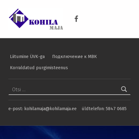
Kohila Maja lahtioleku ajad riigipühal – Kohila Maja
KOHILA MAJA
Kohila Maja Facebook
KRAANIVESI ON PUHAS VESI
Liitumine ÜVK-ga
Подключение к МВК
Korraldatud purgimisteenus
Otsi:
e-post: kohilamaja@kohilamaja.ee üldtelefon: 5847 0685