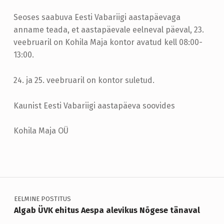
H
Seoses saabuva Eesti Vabariigi aastapäevaga
I
anname teada, et aastapäevale eelneval päeval, 23.
L
veebruaril on Kohila Maja kontor avatud kell 08:00-
A
13:00.
M
24. ja 25. veebruaril on kontor suletud.
A
J
Kaunist Eesti Vabariigi aastapäeva soovides
A
Kohila Maja OÜ
L
Skip back to main navigation
A
H
Navigeerimine
T
I
EELMINE POSTITUS
Algab ÜVK ehitus Aespa alevikus Nõgese tänaval
O