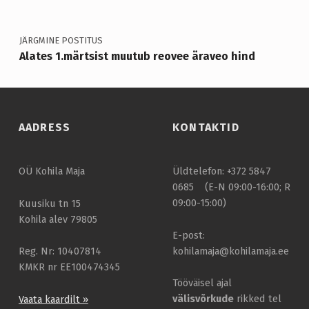
L
E
JÄRGMINE POSTITUS
K
Alates 1.märtsist muutub reovee äraveo hind
U
A
J
AADRESS
KONTAKTID
A
D
OÜ Kohila Maja
Üldtelefon: +372 5847
R
0685 (E-N 09:00-16:00; R
09:00-15:00)
Kuusiku tn 15
I
Kohila alev 79805
I
E-post:
G
kohilamaja@kohilamaja.ee
Reg. Nr: 10407814
KMKR nr EE100474345
I
Tööväisel ajal
P
välisvõrkude
rikked tel
Vaata kaardilt »