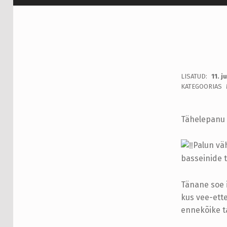
K
LISATUD:
11. j
WRITTEN BY:
admin
KATEGOORIAS
A
S
Tähelepanu K
T
Palun vä
M
basseinide 
I
Tänane soe 
S
kus vee-ett
ennekõike t
V