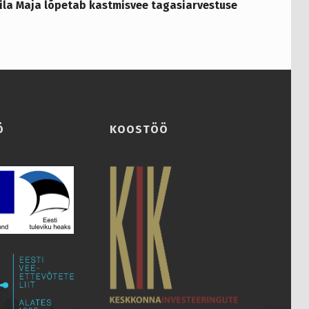
la Maja lõpetab kastmisvee tagasiarvestuse
Ö
KOOSTÖÖ