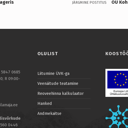
ageris
OÜ Kohi
JÄRGMINE POSTITUS
OLULIST
KOOSTÖ
2 5847 0685
Liitumine ÜVK-ga
0; R 09:00-
Veenäitude teatamine
Reoveehinna kalkulaator
Hanked
lamaja.ee
Andmekaitse
lisvõrkude
 5560 0446