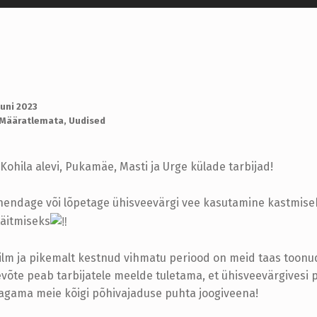
uuni 2023
Määratlemata
,
Uudised
ohila alevi, Pukamäe, Masti ja Urge külade tarbijad!
hendage või lõpetage ühisveevärgi vee kasutamine kastmisek
täitmiseks
ilm ja pikemalt kestnud vihmatu periood on meid taas toonu
evõte peab tarbijatele meelde tuletama, et ühisveevärgivesi 
agama meie kõigi põhivajaduse puhta joogiveena!