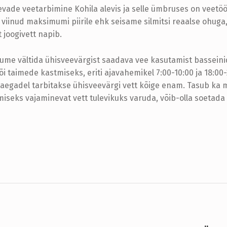
evade veetarbimine Kohila alevis ja selle ümbruses on veetö
 viinud maksimumi piirile ehk seisame silmitsi reaalse ohuga,
 joogivett napib.
lume vältida ühisveevärgist saadava vee kasutamist bassein
õi taimede kastmiseks, eriti ajavahemikel 7:00-10:00 ja 18:00-
aaegadel tarbitakse ühisveevärgi vett kõige enam. Tasub ka 
iseks vajaminevat vett tulevikuks varuda, võib-olla soetada