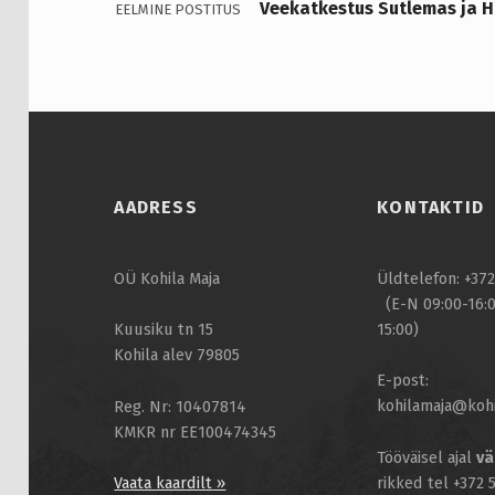
Veekatkestus Sutlemas ja H
EELMINE POSTITUS
M
I
N
E
K
AADRESS
KONTAKTID
O
OÜ Kohila Maja
Üldtelefon: +37
H
(E-N 09:00-16:0
I
15:00)
Kuusiku tn 15
Kohila alev 79805
L
E-post:
kohilamaja@kohi
Reg. Nr: 10407814
A
KMKR nr EE100474345
A
Tööväisel ajal
vä
rikked tel +372
Vaata kaardilt »