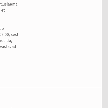
ötlusjaama
 et
ide
23:00, sest
mõelda,
 vastavad