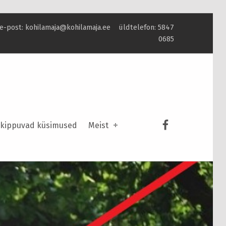
e-post: kohilamaja@kohilamaja.ee üldtelefon: 5847
0685
Kohila Maja 
kippuvad küsimused
Meist