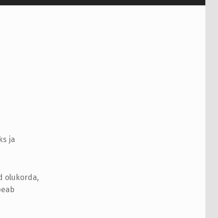
s ja
d olukorda,
peab