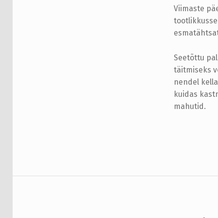
Viimaste pä
E
tootlikkusse
E
esmatähtsat
L
Seetõttu pa
I
täitmiseks v
nendel kell
I
kuidas kastm
mahutid.
G
Skip back to main navigation
T
A
R
Navigeerimine
B
I